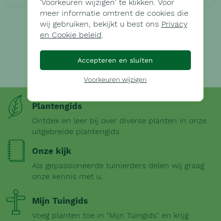
'
Voorkeuren wijzigen'
te klikken. Voor
meer informatie omtrent de cookies die
wij gebruiken, bekijkt u best ons
Privacy
en Cookie beleid
.
Accepteren en sluiten
Voorkeuren wijzigen
Plantengids
Ontdek en leer bij over diverse planten in onze
uitgebreide plantengids.
Onze kijk
Als gepassioneerde tuinierders delen wij graag
onze kennis met u.
Mijn Tuingids
Voeg planten toe in "Mijn Tuingids" en krijg