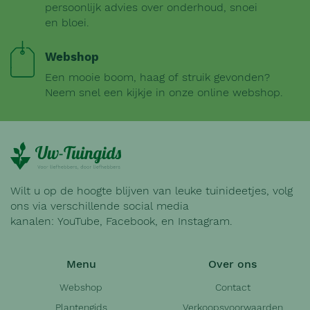
persoonlijk advies over onderhoud, snoei
en bloei.
Webshop
Een mooie boom, haag of struik gevonden?
Neem snel een kijkje in onze online webshop.
Wilt u op de hoogte blijven van leuke tuinideetjes, volg
ons via verschillende social media
kanalen:
YouTube
,
Facebook
, en
Instagram
.
Menu
Over ons
Webshop
Contact
Plantengids
Verkoopsvoorwaarden