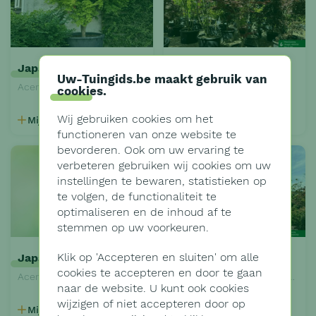
Japanse esdoorn
Japanse esdoorn
Uw-Tuingids.be maakt gebruik van
Acer palmatum 'Dissectum Viridis'
Acer palmatum 'Fireglow'
cookies
.
Wij gebruiken cookies om het
Mijn Tuingids
Mijn Tuingids
functioneren van onze website te
bevorderen. Ook om uw ervaring te
verbeteren gebruiken wij cookies om uw
instellingen te bewaren, statistieken op
te volgen, de functionaliteit te
optimaliseren en de inhoud af te
stemmen op uw voorkeuren.
Klik op '
Accepteren en sluiten'
om alle
Japanse esdoorn
Rode Japanse esdoorn
cookies te accepteren en door te gaan
Acer palmatum 'Orange Dream'
Acer palmatum 'Atropurpureum'
naar de website. U kunt ook cookies
wijzigen of niet accepteren door op
Mijn Tuingids
Mijn Tuingids