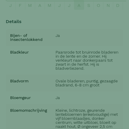
J
F
M
A
M
J
J
A
S
O
N
D
Details
Bijen- of
Ja
insectenlokkend
Bladkleur
Paarsrode tot bruinrode bladeren
in de lente en de zomer. Hij
verkleurt naar donkerpaars tot
zwart in de herfst. Hij is
bladverliezend.
Bladvorm
Ovale bladeren, puntig, gezaagde
bladrand, 6-8 cm groot
Bloemgeur
Ja
Bloemomschrijving
Kleine, lichtroze, geurende
lentebloemen (enkelvoudige) met
vijf bloemblaadjes, donker
centrum, witte uitbloei, bloeit op
naakt hout, Ø ongeveer 2,5 cm