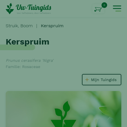
0
Struik,
Boom
|
Kerspruim
Kerspruim
Prunus cerasifera 'Nigra'
Familie: Rosaceae
Mijn Tuingids