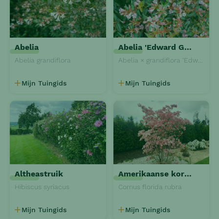
Abelia
Abelia 'Edward Goucher'
Abelia grandiflora
Abelia × grandiflora 'Edward Goucher'
Mijn Tuingids
Mijn Tuingids
Altheastruik
Amerikaanse kornoelje
Hibiscus syriacus
Cornus florida rubra
Mijn Tuingids
Mijn Tuingids