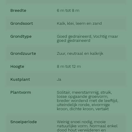
Breedte
6 m tot 8 m
Grondsoort
Kalk, klei, leem en zand
Grondtype
Goed gedraineerd, Vochtig maar
goed gedraineerd
Grondzuurte
Zuur, neutraal en kalkrijk
Hoogte
8 m tot 12 m
Kustplant
Ja
Plantvorm
Solitair, meerstammig, struik,
losse opgaande groeivorm,
breder wordend met de leeftijd,
uiteindelijk ronde, eivormige
kroon, dichte kroon, vertakt
Snoeiperiode
Weinig snoei nodig, mooie
natuurlijke vorm. Normaal enkel
dood hout verwijderen en