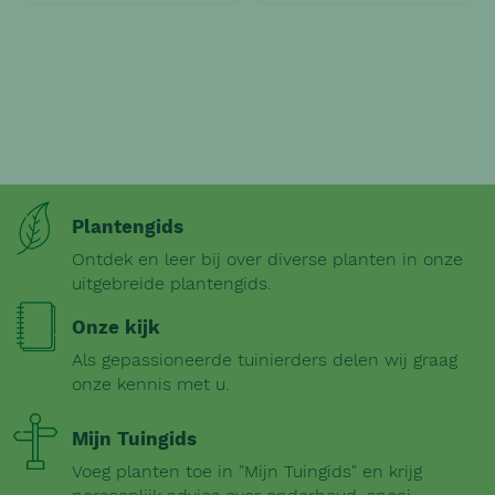
Plantengids
Ontdek en leer bij over diverse planten in onze
uitgebreide plantengids.
Onze kijk
Als gepassioneerde tuinierders delen wij graag
onze kennis met u.
Mijn Tuingids
Voeg planten toe in "Mijn Tuingids" en krijg