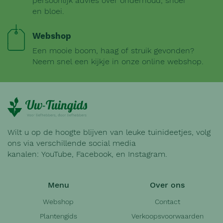
persoonlijk advies over onderhoud, snoei
en bloei.
Webshop
Een mooie boom, haag of struik gevonden?
Neem snel een kijkje in onze online webshop.
Wilt u op de hoogte blijven van leuke tuinideetjes, volg
ons via verschillende social media
kanalen:
YouTube
,
Facebook
, en
Instagram
.
Menu
Over ons
Webshop
Contact
Plantengids
Verkoopsvoorwaarden