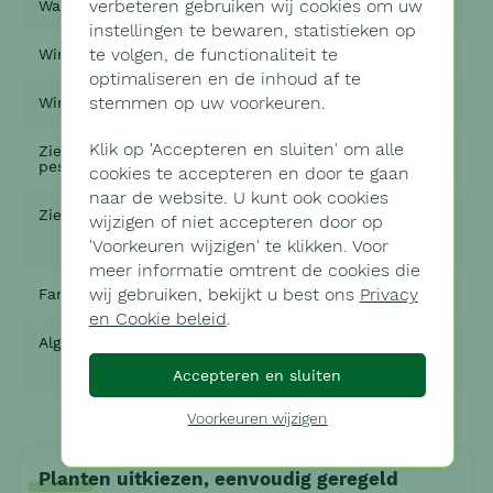
Wanneer volgroeid
verbeteren gebruiken wij cookies om uw
20 tot 50 jaar
instellingen te bewaren, statistieken op
Wintergroen
te volgen, de functionaliteit te
Nee
optimaliseren en de inhoud af te
Winterhard
stemmen op uw voorkeuren.
Ja
Klik op '
Accepteren en sluiten'
om alle
Ziektes (Dieren,
Ja, kan gevoelig zijn voor
pests)
bladluizen en rupsen
cookies te accepteren en door te gaan
naar de website. U kunt ook cookies
Ziektes (Plant)
Ja, kan vatbaar zijn voor
wijzigen of niet accepteren door op
bladzilver, bloesemverwelking en
'
Voorkeuren wijzigen'
honingschimmel
te klikken. Voor
meer informatie omtrent de cookies die
Familie
wij gebruiken, bekijkt u best ons
Rosaceae
Privacy
en Cookie beleid
.
Algemene tips
Lichte snoei van bomen en
struiken
Accepteren en sluiten
Voorkeuren wijzigen
Planten uitkiezen, eenvoudig geregeld