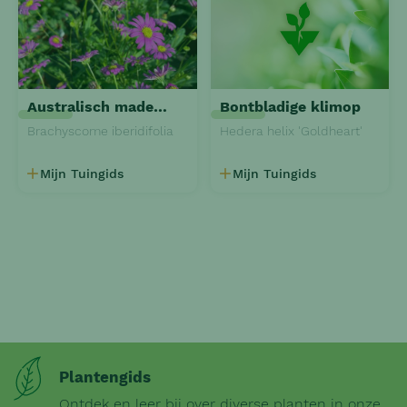
Australisch madeliefje
Bontbladige klimop
Brachyscome iberidifolia
Hedera helix 'Goldheart'
Mijn Tuingids
Mijn Tuingids
Plantengids
Ontdek en leer bij over diverse planten in onze