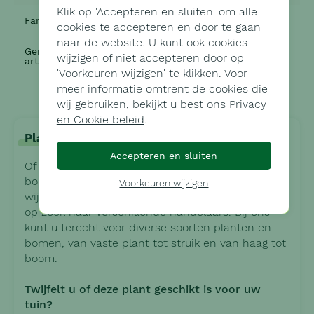
Klik op '
Accepteren en sluiten'
om alle
Familie
Poaceae
cookies te accepteren en door te gaan
naar de website. U kunt ook cookies
Gerelateerde
Inspiratietuin - Landelijke tuin
wijzigen of niet accepteren door op
artikels
met zwembad te Lochristi
'
Voorkeuren wijzigen'
te klikken. Voor
meer informatie omtrent de cookies die
wij gebruiken, bekijkt u best ons
Privacy
en Cookie beleid
.
Planten uitkiezen, eenvoudig geregeld
Accepteren en sluiten
Of u nu op zoek bent naar één of meerdere
bomen, of naar plantgoed voor een volledige tuin:
Voorkeuren wijzigen
wij maken het eenvoudig voor u. U hoeft niet zelf
op zoek naar verschillende handelaars. Bij ons
kunt u terecht voor diverse soorten planten en
bomen, van vaste plant tot struik en van haag tot
boom.
Twijfelt u of deze plant geschikt is voor uw
tuin?