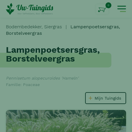
0
Bodembedekker,
Siergras
|
Lampenpoetsersgras,
Borstelveergras
Lampenpoetsersgras,
Borstelveergras
Pennisetum alopecuroides 'Hameln'
Familie: Poaceae
Mijn Tuingids