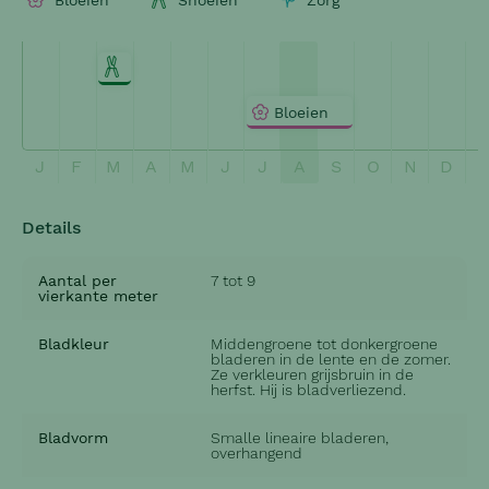
Bloeien
Snoeien
Zorg
Snoeien
Bloeien
J
F
M
A
M
J
J
A
S
O
N
D
Details
Aantal per
7 tot 9
vierkante meter
Bladkleur
Middengroene tot donkergroene
bladeren in de lente en de zomer.
Ze verkleuren grijsbruin in de
herfst. Hij is bladverliezend.
Bladvorm
Smalle lineaire bladeren,
overhangend