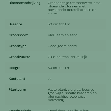
Bloemomschrijving
Groenachtige tot roomwitte, smal
bloeiende pluimen met
opvallende borstelharen in de
zomer
Breedte
50 cm tot 1 m
Grondsoort
Klei, leem en zand
Grondtype
Goed gedraineerd
Grondzuurte
Zuur, neutraal en kalkrijk
Hoogte
50 cm tot 1 m
Kustplant
Ja
Plantvorm
Vaste plant, siergras, bossige
groeiwijze, smalle bladeren en
pluimachtige bloeiwijze,
bolvormig
Snoeiperiode
Snoei deze jaarlijks in het