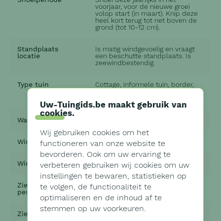
voorjaar, voor de nieuwe groei
volop start (in maart). Knip deze
heel kort terug tot net boven de
grond (tot 10-12 cm).
Standplaats
Is matig windgevoelig en vraagt
locatie
een beschutte standplaats. Is
zeewindbestendig.
Type tuin
Cottage, informele tuin, border,
onderhoudsarme tuin, snijbloem
of bloemschikken
Uw-Tuingids.be maakt gebruik van
cookies
.
Wanneer volgroeid
2 tot 5 jaar
Wij gebruiken cookies om het
Wintergroen
Nee
functioneren van onze website te
bevorderen. Ook om uw ervaring te
Winterhard
Redelijk
verbeteren gebruiken wij cookies om uw
instellingen te bewaren, statistieken op
Ziektes (Dieren,
Nee
te volgen, de functionaliteit te
pests)
optimaliseren en de inhoud af te
stemmen op uw voorkeuren.
Ziektes (Plant)
Nee