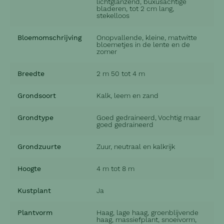
lichtglanzend, buxusachtige
bladeren, tot 2 cm lang,
stekelloos
Bloemomschrijving
Onopvallende, kleine, matwitte
bloemetjes in de lente en de
zomer
Breedte
2 m 50 tot 4 m
Grondsoort
Kalk, leem en zand
Grondtype
Goed gedraineerd, Vochtig maar
goed gedraineerd
Grondzuurte
Zuur, neutraal en kalkrijk
Hoogte
4 m tot 8 m
Kustplant
Ja
Plantvorm
Haag, lage haag, groenblijvende
haag, massiefplant, snoeivorm,