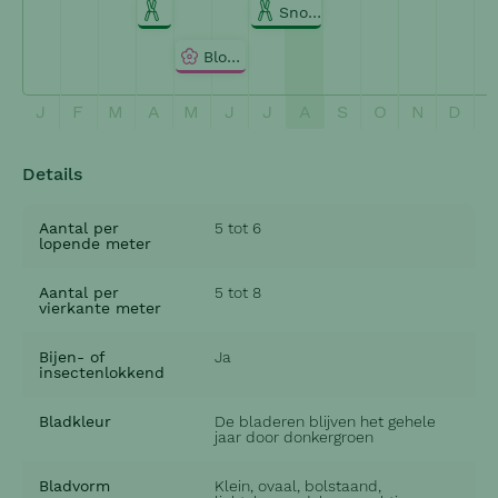
Snoeien
Snoeien
Bloeien
J
F
M
A
M
J
J
A
S
O
N
D
Details
Aantal per
5 tot 6
lopende meter
Aantal per
5 tot 8
vierkante meter
Bijen- of
Ja
insectenlokkend
Bladkleur
De bladeren blijven het gehele
jaar door donkergroen
Bladvorm
Klein, ovaal, bolstaand,