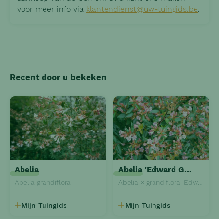
voor meer info via
klantendienst@uw-tuingids.be
.
Recent door u bekeken
Abelia
Abelia 'Edward Goucher'
Abelia grandiflora
Abelia × grandiflora 'Edward Goucher'
Mijn Tuingids
Mijn Tuingids