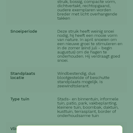
struik, bossig, compacte vorm,
dichtvertakt, rechtopgaand,
oudere exemplaren worden
breder met licht overhangende
takken
Snoeiperiode
Deze struik heeft weinig snoei
nodig, hij heeft een mooie vorm
van nature. In april snoeien om
een nieuwe groei te stimuleren en
in de zomer (eind juli - begin
augustus) om de hagen te
onderhouden. Hij verdraagt goed
snoei.
Standplaats
Windbestendig, dus
locatie
blootgestelde of beschutte
standplaats mogelijk. Is
zeewindtolerant.
Type tuin
Stads- en binnentuin, informele
tuin, patio, park, vakbeplanting,
kleinere tuin, boombak, daktuin,
kusttuin, terrasplant, border of
onderhoudsarme tuin
Vlinderlokkend
Ja