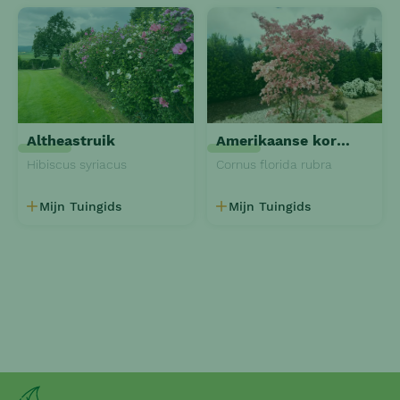
Altheastruik
Amerikaanse kornoelje
Hibiscus syriacus
Cornus florida rubra
Mijn Tuingids
Mijn Tuingids