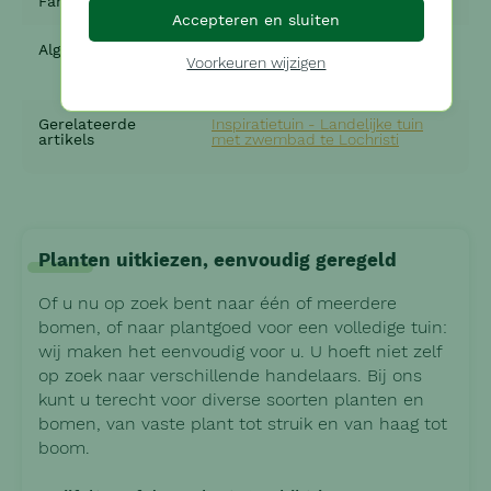
Familie
Aquifoliaceae
Accepteren en sluiten
Algemene tips
Lichte snoei van bomen en
Voorkeuren wijzigen
struiken
Gerelateerde
Inspiratietuin - Landelijke tuin
artikels
met zwembad te Lochristi
Planten uitkiezen, eenvoudig geregeld
Of u nu op zoek bent naar één of meerdere
bomen, of naar plantgoed voor een volledige tuin:
wij maken het eenvoudig voor u. U hoeft niet zelf
op zoek naar verschillende handelaars. Bij ons
kunt u terecht voor diverse soorten planten en
bomen, van vaste plant tot struik en van haag tot
boom.