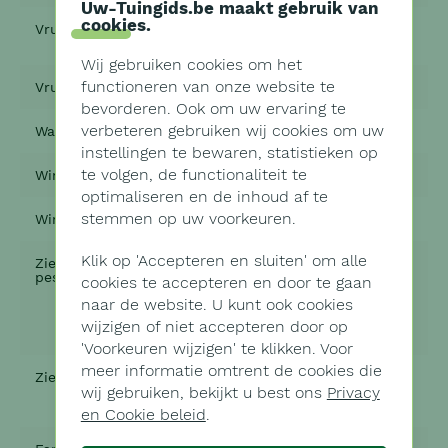
Uw-Tuingids.be maakt gebruik van
cookies
.
Vruchtkleur
In de herfst kleuren de vruchten
zwart
Wij gebruiken cookies om het
functioneren van onze website te
Vruchtvorm
Kleine steenvruchtjes
bevorderen. Ook om uw ervaring te
verbeteren gebruiken wij cookies om uw
Wanneer volgroeid
10 tot 20 jaar
instellingen te bewaren, statistieken op
te volgen, de functionaliteit te
Wintergroen
Ja
optimaliseren en de inhoud af te
stemmen op uw voorkeuren.
Winterhard
Ja
Klik op '
Accepteren en sluiten'
om alle
Ziektes (Dieren,
Ja, in tegenstelling tot de buxus
pests)
heeft deze plant geen last van de
cookies te accepteren en door te gaan
buxusmot, maar deze zijn wel
naar de website. U kunt ook cookies
gevoelig voor schaalinsecten en
hulstmineervlieg, en jonge
wijzigen of niet accepteren door op
scheuten voor bladluizen
'
Voorkeuren wijzigen'
te klikken. Voor
meer informatie omtrent de cookies die
Ziektes (Plant)
Ja, kan vatbaar zijn voor
hulstbladziekte, wortelrot en
wij gebruiken, bekijkt u best ons
Privacy
soms honingschimmel
en Cookie beleid
.