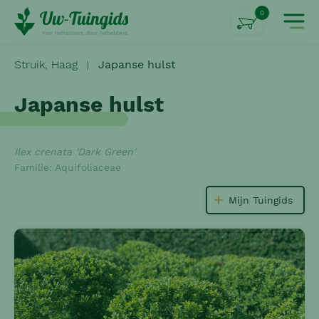
0
Struik,
Haag
|
Japanse hulst
Japanse hulst
Ilex crenata 'Dark Green'
Familie: Aquifoliaceae
Mijn Tuingids