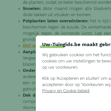
de planten, zodat ze beter beschermd worden
Snoeien:
deze maand mogen alle bladverlie
dode takken uit struiken en bomen.
Potplanten laten overwinteren:
het is tijd
beschermen tegen de koude. De winterharde
mogelijk tegen de komende vorst. Leg een
grondvorst niet kan doordringen.
Uw-Tuingids.be maakt gebr
Blijf onkruid voor
:
verwijder al het onkruid d
Aanplanten van bomen en struiken:
begin 
Wij gebruiken cookies om het funct
Vergeet geen steunpaal om uw boom aan vas
cookies om uw instellingen te bewar
blazen. Deze maand kunt u ook fruitbomen a
op uw voorkeuren.
Onderhoud tuinhuis en andere tuinconstr
andere klusjes zoals het opruimen van het tu
Klik op '
Accepteren en sluiten'
om al
een onderhoudsbeurt, zoals uw grasmaaier,
accepteren door op '
Voorkeuren wij
gebruikt, is het nu het moment om ze op te b
Privacy en Cookie beleid
.
Dek de composthoop af:
in een bedekte 
composteren. Een deksel houdt ook zware wi
Wormen en andere organismen zijn actiever a