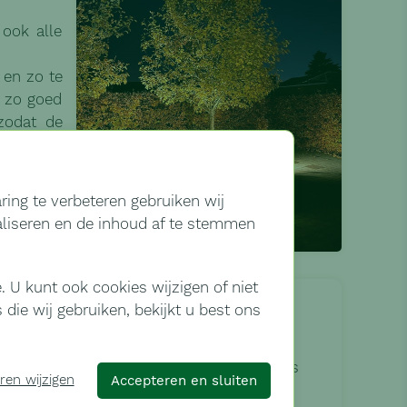
ook alle
 en zo te
e zo goed
zodat de
 planten.
ing te verbeteren gebruiken wij
os omver
maliseren en de inhoud af te stemmen
aken voor
reedschap
 U kunt ook cookies wijzigen of niet
niet meer
Digitaliseer uw tuin
die wij gebruiken, bekijkt u best ons
Stel uw eigen tuin samen op
 sneller
"Mijn Tuingids" en krijg advies
en maken.
ren wijzigen
Accepteren en sluiten
over het bloeien, snoeien en
ratuur te