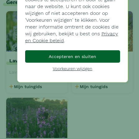
Gerelateerde planten
naar de website. U kunt ook cookies
wijzigen of niet accepteren door op
'
Voorkeuren wijzigen'
te klikken. Voor
meer informatie omtrent de cookies die
wij gebruiken, bekijkt u best ons
Privacy
en Cookie beleid
.
Accepteren en sluiten
Lavendel
Lavendel
Voorkeuren wijzigen
Lavandula angustifolia 'Munstead'
Lavandula intermedia 'Edelweiss'
Mijn tuingids
Mijn tuingids