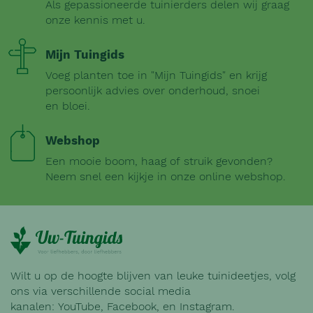
Als gepassioneerde tuinierders delen wij graag
onze kennis met u.
Mijn Tuingids
Voeg planten toe in "Mijn Tuingids" en krijg
persoonlijk advies over onderhoud, snoei
en bloei.
Webshop
Een mooie boom, haag of struik gevonden?
Neem snel een kijkje in onze online webshop.
Wilt u op de hoogte blijven van leuke tuinideetjes, volg
ons via verschillende social media
kanalen:
YouTube
,
Facebook
, en
Instagram
.