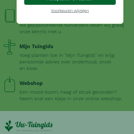
uitgebreide plantengids.
Voorkeuren wijzigen
Onze kijk
Als gepassioneerde tuinierders delen wij graag
onze kennis met u.
Mijn Tuingids
Voeg planten toe in "Mijn Tuingids" en krijg
persoonlijk advies over onderhoud, snoei
en bloei.
Webshop
Een mooie boom, haag of struik gevonden?
Neem snel een kijkje in onze online webshop.